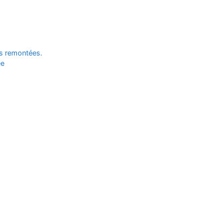
es remontées.
ée