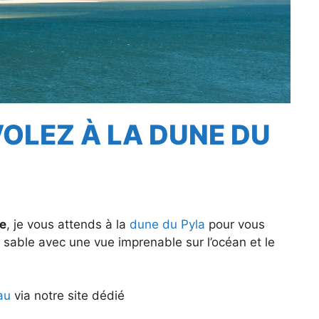
VOLEZ À LA DUNE DU
re
, je vous attends à la
dune du Pyla
pour vous
 sable avec une vue imprenable sur l’océan et le
au
via notre site dédié