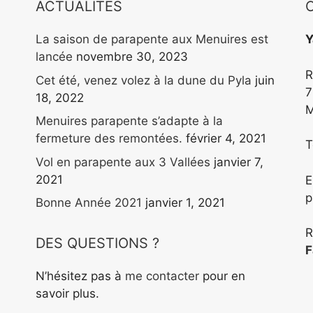
ACTUALITÉS
La saison de parapente aux Menuires est
Y
lancée
novembre 30, 2023
R
Cet été, venez volez à la dune du Pyla
juin
7
18, 2022
M
Menuires parapente s’adapte à la
fermeture des remontées.
février 4, 2021
T
Vol en parapente aux 3 Vallées
janvier 7,
2021
E
p
Bonne Année 2021
janvier 1, 2021
R
DES QUESTIONS ?
F
N’hésitez pas à
me contacter
pour en
savoir plus.