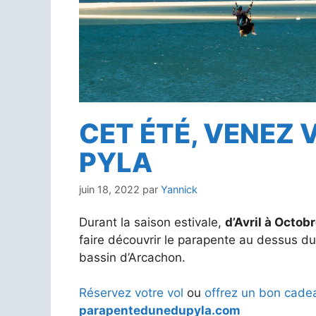
CET ÉTÉ, VENEZ 
PYLA
juin 18, 2022
par
Yannick
Durant la saison estivale,
d’Avril à Octob
faire découvrir le parapente au dessus du
bassin d’Arcachon.
Réservez votre vol
ou
offrez un bon cade
parapentedunedupyla.com